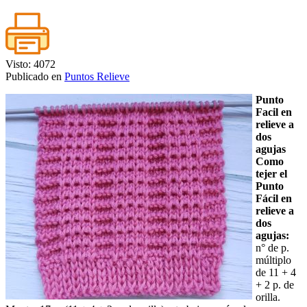
Visto: 4072
Publicado en
Puntos Relieve
Punto
Facil en
relieve a
dos
agujas
Como
tejer el
Punto
Fácil en
relieve a
dos
agujas:
n° de p.
múltiplo
de 11 + 4
+ 2 p. de
orilla.