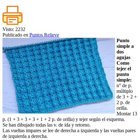
Visto: 2232
Publicado en
Puntos Relieve
Punto
simple a
dos
agujas
Como
tejer el
punto
simple:
n° de p.
múltiplo
de 3 + 2 +
2 p. de
orilla.
Montar 13
p. (1 + 3 + 3 + 3 + 1 + 2 p. de orilla) y tejer según el esquema.
Se han dibujado todas las v. de ida y retorno.
Las vueltas impares se lee de derecha a izquierda y las vueltas pares
de izquierda a derecha.