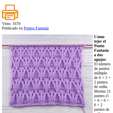
Visto: 1670
Publicado en
Puntos Fantasía
Cómo
tejer el
Punto
Fantasía
a dos
agujas:
El número
de puntos
múltiplo
de 6 + 1 +
2 puntos
de orilla.
Montar 21
puntos (1
+ 6 + 6 +
6 + 2
puntos de