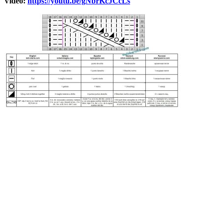
Video:
https://youtu.be/gNbrKcJCcLs