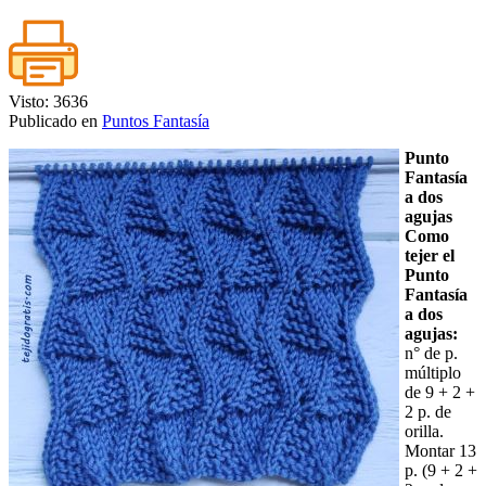
Visto: 3636
Publicado en
Puntos Fantasía
Punto
Fantasía
a dos
agujas
Como
tejer el
Punto
Fantasía
a dos
agujas:
n° de p.
múltiplo
de 9 + 2 +
2 p. de
orilla.
Montar 13
p. (9 + 2 +