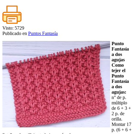
Visto: 5729
Publicado en
Puntos Fantasía
Punto
Fantasía
a dos
agujas
Como
tejer el
Punto
Fantasía
a dos
agujas:
n° de p.
múltiplo
de 6 + 3 +
2 p. de
orilla.
Montar 17
p. (6 + 6 +