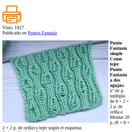
Visto: 1927
Publicado en
Puntos Fantasía
Punto
Fantasía
simple
Como
tejer
Punto
Fantasía
a dos
agujas:
n° de p.
múltiplo
de 8 + 2 +
2 p. de
orilla.a
Montar 20
p. (8 + 8 +
2 + 2 p. de orilla) y tejer según el esquema.