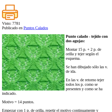
Visto: 7781
Publicado en
Puntos Calados
Punto calado - tejido con
dos agujas:
Montar 15 p. + 2 p. de
orilla y tejer según el
esquema.
Se han dibujado sólo las v.
de ida.
En las v. de retorno tejer
todos los p. como se
presenten y como se ha
indicado.
Motivo = 14 puntos.
Empezar con 1 p. de orilla, repetir el motivo continuamente y