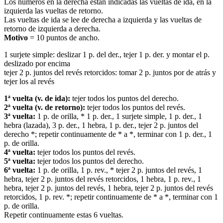
Los números en la derecha están indicadas las vueltas de ida, en la
izquierda las vueltas de retorno.
Las vueltas de ida se lee de derecha a izquierda y las vueltas de
retorno de izquierda a derecha.
Motivo
= 10 puntos de ancho.
1 surjete simple: deslizar 1 p. del der., tejer 1 p. der. y montar el p.
deslizado por encima
tejer 2 p. juntos del revés retorcidos: tomar 2 p. juntos por de atrás y
tejer los al revés
1ª vuelta (v. de ida):
tejer todos los puntos del derecho.
2ª vuelta (v. de retorno):
tejer todos los puntos del revés.
3ª vuelta:
1 p. de orilla, * 1 p. der., 1 surjete simple, 1 p. der., 1
hebra (lazada), 3 p. der., 1 hebra, 1 p. der., tejer 2 p. juntos del
derecho *; repetir continuamente de * a *, terminar con 1 p. der., 1
p. de orilla.
4ª vuelta:
tejer todos los puntos del revés.
5ª vuelta:
tejer todos los puntos del derecho.
6ª vuelta:
1 p. de orilla, 1 p. rev., * tejer 2 p. juntos del revés, 1
hebra, tejer 2 p. juntos del revés retorcidos, 1 hebra, 1 p. rev., 1
hebra, tejer 2 p. juntos del revés, 1 hebra, tejer 2 p. juntos del revés
retorcidos, 1 p. rev. *; repetir continuamente de * a *, terminar con 1
p. de orilla.
Repetir continuamente estas 6 vueltas.