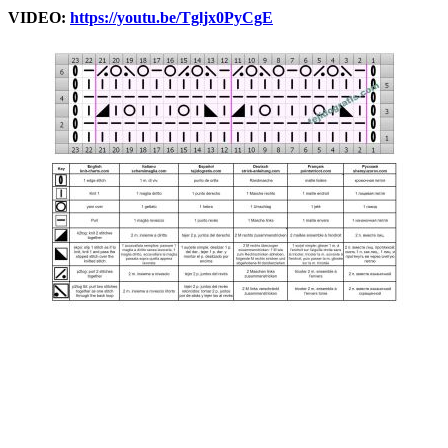
VIDEO:
https://youtu.be/Tgljx0PyCgE