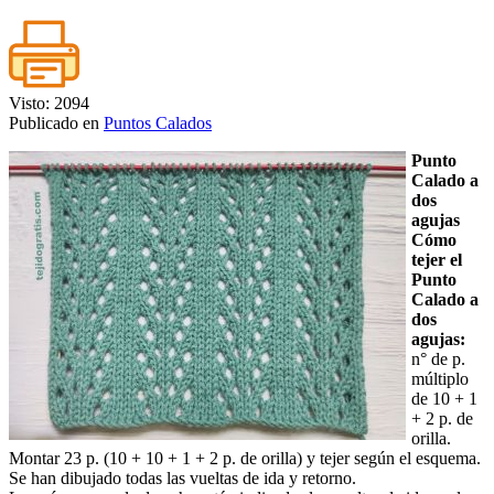
Visto: 2094
Publicado en
Puntos Calados
Punto
Calado a
dos
agujas
Cómo
tejer el
Punto
Calado a
dos
agujas:
n° de p.
múltiplo
de 10 + 1
+ 2 p. de
orilla.
Montar 23 p. (10 + 10 + 1 + 2 p. de orilla) y tejer según el esquema.
Se han dibujado todas las vueltas de ida y retorno.