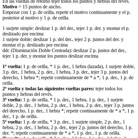
En las vueltas de retorno tejer todos los puntos y hebras del revés.
Motivo
= 15 puntos de ancho.
Empezar con 1 p. de orilla, repetir el motivo continuamente y el p.
posterior al motivo y 1 p. de orilla.
1 surjete simple: deslizar 1 p. del der., tejer 1 p. der. y montar el p.
deslizado por encima
1 surjete doble: deslizar 1 p. del der., tejer 2 p. juntos del der. y
montar el p. deslizado por encima
ddc (Disminución Doble Centrada): deslizar 2 p. juntos del der.,
tejer 1 p. der. y montar los puntos deslizar encima
1ª vuelta:
1 p. de orilla, * 1 p. der., 1 hebra (lazada), 1 surjete doble,
3 p. der., 1 hebra, 2 p. der., 1 hebra, 3 p. der., tejer 3 p. juntos del
derecho, 1 hebra *; repetir continuamente de * a *, 1 p. der., 1 p. de
orilla.
2ª vuelta y todas las siguientes vueltas pares:
tejer todos los
puntos y hebras del revés.
3ª vuelta:
1 p. de orilla, * 1 p. der., 1 hebra, 1 p. der., 1 surjete
doble, 2 p. der., 1 hebra, 2 p. der., 1 hebra, 2 p. der., tejer 3 p. juntos
del derecho, 1 p. der., 1 hebra *; repetir continuamente de * a *, 1 p.
der., 1 p. de orilla.
5ª vuelta:
1 p. de orilla, * 3 p. der., 1 surjete simple, 2 p. der., 1
hebra, 2 p. der., 1 hebra, 2 p. der., tejer 2 p. juntos del derecho, 1 p.
der. *; repetir continuamente de * a *, 1 p. der., 1 p. de orilla.