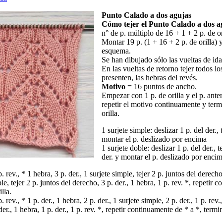
Punto Calado a dos agujas
Cómo tejer el Punto Calado a dos a
n° de p. múltiplo de 16 + 1 + 2 p. de or
Montar 19 p. (1 + 16 + 2 p. de orilla) y
esquema.
Se han dibujado sólo las vueltas de ida
En las vueltas de retorno tejer todos l
presenten, las hebras del revés.
Motivo
= 16 puntos de ancho.
Empezar con 1 p. de orilla y el p. anter
repetir el motivo continuamente y term
orilla.
1 surjete simple: deslizar 1 p. del der., 
montar el p. deslizado por encima
1 surjete doble: deslizar 1 p. del der., t
der. y montar el p. deslizado por enci
p. rev., * 1 hebra, 3 p. der., 1 surjete simple, tejer 2 p. juntos del derech
ple, tejer 2 p. juntos del derecho, 3 p. der., 1 hebra, 1 p. rev. *, repetir
lla.
. rev., * 1 p. der., 1 hebra, 2 p. der., 1 surjete simple, 2 p. der., 1 p. rev.,
der., 1 hebra, 1 p. der., 1 p. rev. *, repetir continuamente de * a *, termi