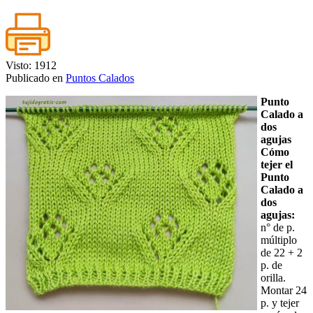
Visto: 1912
Publicado en
Puntos Calados
Punto
Calado a
dos
agujas
Cómo
tejer el
Punto
Calado a
dos
agujas:
n° de p.
múltiplo
de 22 + 2
p. de
orilla.
Montar 24
p. y tejer