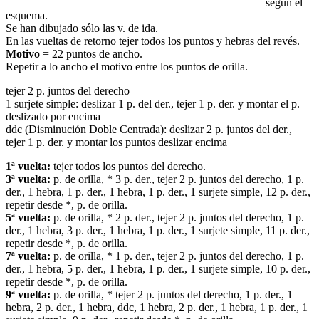
según el
esquema.
Se han dibujado sólo las v. de ida.
En las vueltas de retorno tejer todos los puntos y hebras del revés.
Motivo
= 22 puntos de ancho.
Repetir a lo ancho el motivo entre los puntos de orilla.
tejer 2 p. juntos del derecho
1 surjete simple: deslizar 1 p. del der., tejer 1 p. der. y montar el p.
deslizado por encima
ddc (Disminución Doble Centrada): deslizar 2 p. juntos del der.,
tejer 1 p. der. y montar los puntos deslizar encima
1ª vuelta:
tejer todos los puntos del derecho.
3ª vuelta:
p. de orilla, * 3 p. der., tejer 2 p. juntos del derecho, 1 p.
der., 1 hebra, 1 p. der., 1 hebra, 1 p. der., 1 surjete simple, 12 p. der.,
repetir desde *, p. de orilla.
5ª vuelta:
p. de orilla, * 2 p. der., tejer 2 p. juntos del derecho, 1 p.
der., 1 hebra, 3 p. der., 1 hebra, 1 p. der., 1 surjete simple, 11 p. der.,
repetir desde *, p. de orilla.
7ª vuelta:
p. de orilla, * 1 p. der., tejer 2 p. juntos del derecho, 1 p.
der., 1 hebra, 5 p. der., 1 hebra, 1 p. der., 1 surjete simple, 10 p. der.,
repetir desde *, p. de orilla.
9ª vuelta:
p. de orilla, * tejer 2 p. juntos del derecho, 1 p. der., 1
hebra, 2 p. der., 1 hebra, ddc, 1 hebra, 2 p. der., 1 hebra, 1 p. der., 1