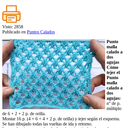
Visto: 2858
Publicado en
Puntos Calados
Punto
malla
calado a
dos
agujas
Cómo
tejer el
Punto
malla
calado a
dos
agujas:
n° de p.
múltiplo
de 6 + 2 + 2 p. de orilla.
Montar 16 p. (4 + 6 + 4 + 2 p. de orilla) y tejer según el esquema.
Se han dibujado todas las vueltas de ida y retorno.