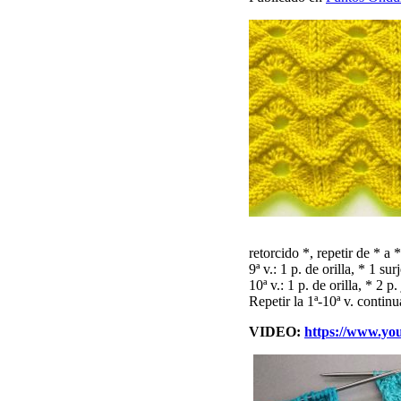
retorcido *, repetir de * a *
9ª v.: 1 p. de orilla, * 1 sur
10ª v.: 1 p. de orilla, * 2 p.
Repetir la 1ª-10ª v. contin
VIDEO:
https://www.y