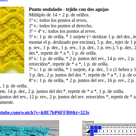
Punto ondulado - tejido con dos agujas
Múltiplo de 14 + 2 p. de orillos.
1ª v.: todos los pontos al reves,
2ª v.: todos los puntos al derecho,
3ª + 4ª v.: todos los pontos al reves.
5ª v.: 1 p. de orilla, * 1 surjete (= deslizar 1 p. del der., t
montar el p. deslizado por encima), 5 p. der., tejer de 1 р.
p. rev., 1 р. der., 1 p. rev., 1 р. der., 1 p. rev.), 5 p. der.,
der.*, repetir de * a *, 1 p. de orilla.
6ª v.: 1 p. de orilla, * 2 p. juntos del rev., 14 p. rev., 2 p.
retorcidos*, repetir de * a *, 1 p. de orilla.
7ª v.: 1 p. de orilla, * 1 surjete, 4 p. der., 5 x (1 hebra y 
3 p. der., 2 p. juntos del der. *, repetir de * a *, 1 p. de or
8ª v.: 1 p. de orilla, * 2 p. juntos del rev., 16 p. rev., 2 p.
, 1 p. de orilla.
jete, 14 p. der., 2 p. juntos del der.*, repetir de * a *, 1 p. de orilla.
 juntos del rev., 12 p. rev., 2 p. juntos del rev. retorcidos *, repetir de * a
uamente.
outube.com/watch?v=k8E7bP6FFB0&t=323s