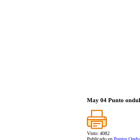
May
04
Punto ondula
Visto: 4082
Publicado en
Puntos Ondu