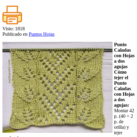
Visto: 1818
Publicado en
Puntos Hojas
Punto
Caladas
con Hojas
a dos
agujas
Cómo
tejer el
Punto
Caladas
con Hojas
a dos
agujas:
Montar 42
p. (40 + 2
p. de
orilla) y
tejer