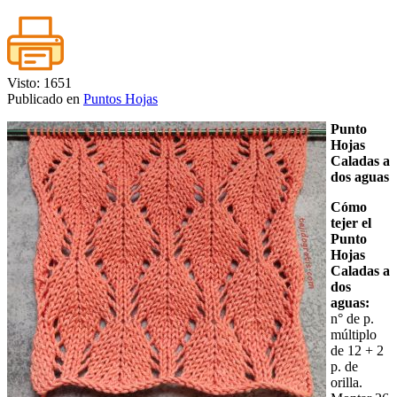
Visto: 1651
Publicado en
Puntos Hojas
Punto
Hojas
Caladas a
dos aguas
Cómo
tejer el
Punto
Hojas
Caladas a
dos
aguas:
n° de p.
múltiplo
de 12 + 2
p. de
orilla.