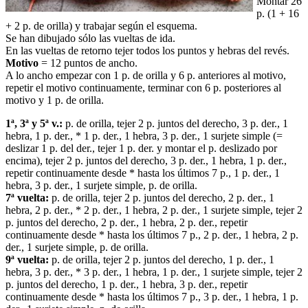
Montar 26
p. (1 + 16
+ 2 p. de orilla) y trabajar según el esquema.
Se han dibujado sólo las vueltas de ida.
En las vueltas de retorno tejer todos los puntos y hebras del revés.
Motivo
= 12 puntos de ancho.
A lo ancho empezar con 1 p. de orilla y 6 p. anteriores al motivo,
repetir el motivo continuamente, terminar con 6 p. posteriores al
motivo y 1 p. de orilla.
1ª, 3ª y 5ª v.:
p. de orilla, tejer 2 p. juntos del derecho, 3 p. der., 1
hebra, 1 p. der., * 1 p. der., 1 hebra, 3 p. der., 1 surjete simple (=
deslizar 1 p. del der., tejer 1 p. der. y montar el p. deslizado por
encima), tejer 2 p. juntos del derecho, 3 p. der., 1 hebra, 1 p. der.,
repetir continuamente desde * hasta los últimos 7 p., 1 p. der., 1
hebra, 3 p. der., 1 surjete simple, p. de orilla.
7ª vuelta:
p. de orilla, tejer 2 p. juntos del derecho, 2 p. der., 1
hebra, 2 p. der., * 2 p. der., 1 hebra, 2 p. der., 1 surjete simple, tejer 2
p. juntos del derecho, 2 p. der., 1 hebra, 2 p. der., repetir
continuamente desde * hasta los últimos 7 p., 2 p. der., 1 hebra, 2 p.
der., 1 surjete simple, p. de orilla.
9ª vuelta:
p. de orilla, tejer 2 p. juntos del derecho, 1 p. der., 1
hebra, 3 p. der., * 3 p. der., 1 hebra, 1 p. der., 1 surjete simple, tejer 2
p. juntos del derecho, 1 p. der., 1 hebra, 3 p. der., repetir
continuamente desde * hasta los últimos 7 p., 3 p. der., 1 hebra, 1 p.