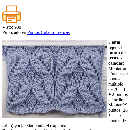
Visto: 938
Publicado en
Puntos Calado-Trenzas
Cómo
tejer el
punto de
trenzas
caladas:
Montar un
número de
puntos
múltiplo
de 26 + 1
+ 2 puntos
de orillo.
Montar 29
puntos (26
+ 1 + 2
puntos de
orillo) y tejer siguiendo el esquema.