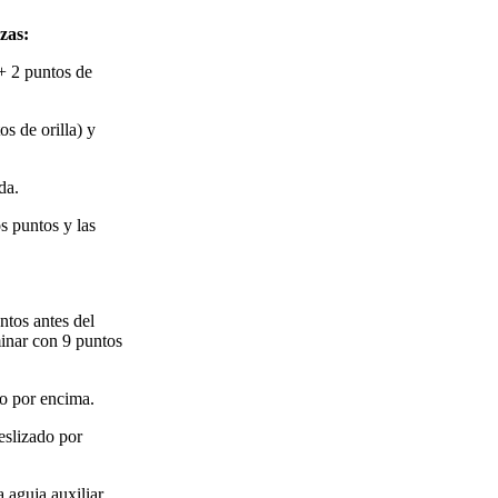
zas:
+ 2 puntos de
s de orilla) y
da.
os puntos y las
ntos antes del
minar con 9 puntos
do por encima.
eslizado por
 aguja auxiliar