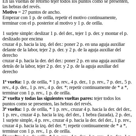
En las vueltas de retorno tejer todos los puntos como se presenten,
las hebras del revés.
Motivo
= 27 puntos de ancho.
Empezar con 1 p. de orilla, repetir el motivo continuamente,
terminar con el p. posterior al motivo y 1 p. de orilla.
1 surjete simple: deslizar 1 p. del der., tejer 1 p. der. y montar el p.
deslizado por encima
cruzar 4 p. hacia la izq. del der.: poner 2 p. en una aguja auxiliar
delante de la labor, tejer 2 p. der. y 2 p. de la aguja auxiliar del
derecho
cruzar 4 p. hacia la der. del der.: poner 2 p. en una aguja auxiliar
detrás de la labor, tejer 2 p. der. y 2 p. de la aguja auxiliar del
derecho
1ª vuelta:
1 p. de orilla, * 1 p. rev., 4 p. der., 1 p. rev., 7 p. der., 5 p.
rev., 4 p. der., 1 p. rev., 4 p. der. *; repetir continuamente de * a *,
terminar con 1 p. rev., 1 p. de orilla.
2ª vuelta y todas las siguientes vueltas pares:
tejer todos los
puntos como se presenten, las hebras del revés.
3ª vuelta:
1 p. de orilla, * 1 p. rev., cruzar 4 p. hacia la der. del der.,
1 p. rev., cruzar 4 p. hacia la izq. del der., 1 hebra (lazada), 2 p. der.,
1 surjete simple, 4 p. rev., cruzar 4 p. hacia la der. del der., 1 p. rev.,
cruzar 4 p. hacia la izq. del der. *; repetir continuamente de * a *,
terminar con 1 p. rev., 1 p. de orilla.