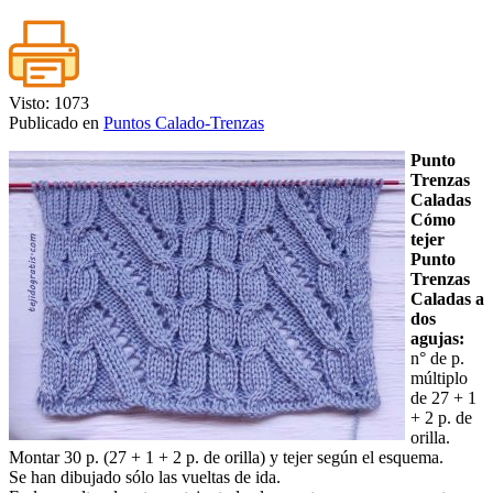
Visto: 1073
Publicado en
Puntos Calado-Trenzas
Punto
Trenzas
Caladas
Cómo
tejer
Punto
Trenzas
Caladas a
dos
agujas:
n° de p.
múltiplo
de 27 + 1
+ 2 p. de
orilla.
Montar 30 p. (27 + 1 + 2 p. de orilla) y tejer según el esquema.
Se han dibujado sólo las vueltas de ida.