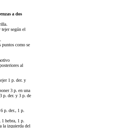
enzas a dos
illa.
 tejer según el
.
os puntos como se
motivo
osteriores al
tejer 1 p. der. y
 poner 3 p. en una
3 p. der. y 3 p. de
6 p. der., 1 p.
, 1 hebra, 1 p.
ia la izquierda del