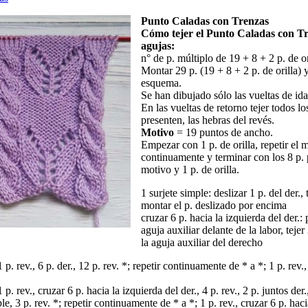
Punto Caladas con Trenzas
Cómo tejer el Punto Caladas con Tr
agujas:
n° de p. múltiplo de 19 + 8 + 2 p. de or
Montar 29 p. (19 + 8 + 2 p. de orilla) y
esquema.
Se han dibujado sólo las vueltas de ida
En las vueltas de retorno tejer todos l
presenten, las hebras del revés.
Motivo
= 19 puntos de ancho.
Empezar con 1 p. de orilla, repetir el 
continuamente y terminar con los 8 p. p
motivo y 1 p. de orilla.
1 surjete simple: deslizar 1 p. del der., 
montar el p. deslizado por encima
cruzar 6 p. hacia la izquierda del der.:
aguja auxiliar delante de la labor, tejer 
la aguja auxiliar del derecho
1 p. rev., 6 p. der., 12 p. rev. *; repetir continuamente de * a *; 1 p. rev., 
1 p. rev., cruzar 6 p. hacia la izquierda del der., 4 p. rev., 2 p. juntos der.
ple, 3 p. rev. *; repetir continuamente de * a *; 1 p. rev., cruzar 6 p. hac