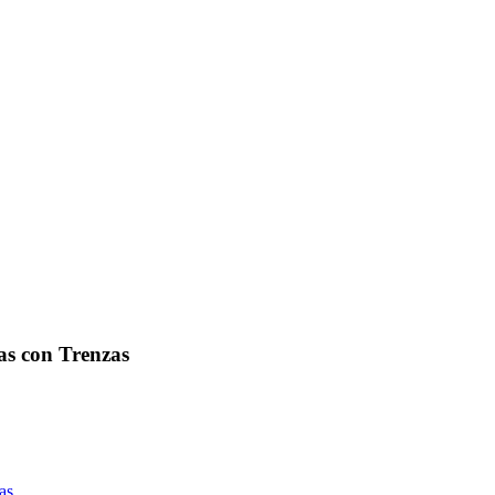
s con Trenzas
as