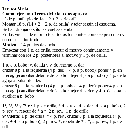
Trenza Mista
Cómo tejer una Trenza Mixta a dos agujas:
n° de p. múltiplo de 14 + 2 + 2 p. de orilla.
Montar 18 p. (14 + 2 + 2 p. de orilla) y tejer según el esquema.
Se han dibujado sólo las vueltas de ida.
En las vueltas de retorno tejer todos los puntos como se presenten y
como se ha indicado.
Motivo
= 14 puntos de ancho.
Empezar con 1 p. de orilla, repetir el motivo continuamente y
terminar con los 2 p. posteriores al motivo y 1 p. de orilla.
1 p. a p. bobo: v. de ida y v. de retorno p. der.
cruzar 8 p. a la izquierda (4 p. der. + 4 p. a p. bobo): poner 4 p. en
una aguja auxiliar delante de la labor, tejer 4 p. a p. bobo y 4 p. de la
aguja auxiliar del der.
cruzar 8 p. a la izquierda (4 p. a p. bobo + 4 p. der.): poner 4 p. en
una aguja auxiliar delante de la labor, tejer 4 p. der. y 4 p. de la aguja
auxiliar a p. bobo
1ª, 3ª, 5ª y 7ª v.:
1 p. de orilla, * 4 p. rev., 4 p. der., 4 p. a p. bobo, 2
p. rev. *, repetir de * a *, 2 p. rev., 1 p. de orilla.
9ª vuelta:
1 p. de orilla, * 4 p. rev., cruzar 8 p. a la izquierda (4 p.
der. + 4 p. a p. bobo), 2 p. rev. *, repetir de * a *, 2 p. rev., 1 p. de
orilla.