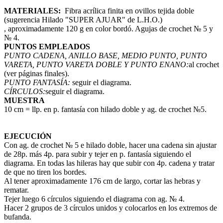
MATERIALES:
Fibra acrílica finita en ovillos tejida doble
(sugerencia Hilado "SUPER AJUAR" de L.H.O.)
, aproximadamente 120 g en color bordó. Agujas de crochet № 5 y
№ 4.
PUNTOS EMPLEADOS
PUNTO CADENA, ANILLO BASE, MEDIO PUNTO, PUNTO
VARETA, PUNTO VARETA
DOBLE Y PUNTO ENANO:
al crochet
(ver páginas finales).
PUNTO FANTASÍA:
seguir el diagrama.
CÍRCULOS:
seguir el diagrama.
MUESTRA
10 cm = llp. en p. fantasía con hilado doble y ag. de crochet №5.
EJECUCIÓN
Con ag. de crochet № 5 e hilado doble, hacer una cadena sin ajustar
de 28p. más 4p. para subir y tejer en p. fantasía siguiendo el
diagrama. En todas las hileras hay que subir con 4p. cadena y tratar
de que no tiren los bordes.
Al tener aproximadamente 176 cm de largo, cortar las hebras y
rematar.
Tejer luego 6 círculos siguiendo el diagrama con ag. № 4.
Hacer 2 grupos de 3 círculos unidos y colocarlos en los extremos de
bufanda.