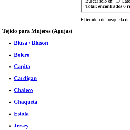
Buscar solo en:
Cate
Total: encontrados 0 r
El término de búsqueda de
Tejido para Mujeres (Agujas)
Blusa / Bluson
Bolero
Capita
Cardigan
Chaleco
Chaqueta
Estola
Jersey