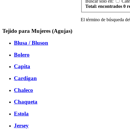
Buscar solo en:
Cate
Total: encontrados 0 r
El término de búsqueda de
Tejido para Mujeres (Agujas)
Blusa / Bluson
Bolero
Capita
Cardigan
Chaleco
Chaqueta
Estola
Jersey