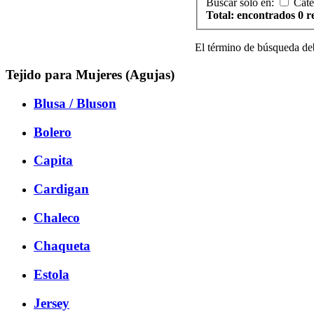
Buscar solo en:
Cate
Total: encontrados 0 r
El término de búsqueda de
Tejido para Mujeres (Agujas)
Blusa / Bluson
Bolero
Capita
Cardigan
Chaleco
Chaqueta
Estola
Jersey