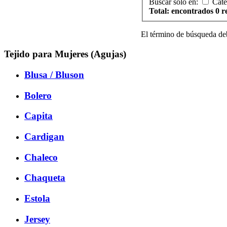
Buscar solo en:
Cate
Total: encontrados 0 r
El término de búsqueda de
Tejido para Mujeres (Agujas)
Blusa / Bluson
Bolero
Capita
Cardigan
Chaleco
Chaqueta
Estola
Jersey